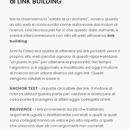
di LINK BUILDING
.
Noi la chiamiamo la "salute di un dominio", ovvero quanto
un sito web è riconosciuto come autorevole dai motori di
ricerca. Una tecnica per far sì che questo dato aumenti, è
creare interconnessioni con altri siti web attraverso
link
building
.
Anni fa l'idea era quella di ottenere più link possibili verso il
proprio sito web perchè ognuno di questi rappresentava
"un punto in più" per ottenere la popolarità. Nel tempo
l'algoritmo si è aggiornato e modificato ed oggi il motore
di ricerca da un valore diverso ad ogni link. Questi
vengono valutati in base a:
ANCHOR TEXT
- la parte cliccabile del link. Il motore di
ricerca utilizza questa parte per valutare e analizzare di
cosa parlerà la pagina di atterraggio collegata al link.
RELEVANCE
- i link provenienti da siti che trattando
argomenti uguali o strettamente correlati a quelli ai quali
sono collegati hanno un valore più alto rispetto a quelli
che uniscono due siti con argomenti non correlati.