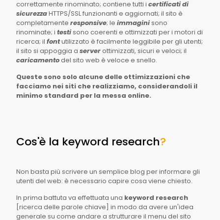
correttamente rinominato; contiene tutti i
certificati di
sicurezza
HTTPS/SSL funzionanti e aggiornati; il sito è
completamente
responsive
; le
immagini
sono
rinominate; i
testi
sono coerenti e ottimizzati per i motori di
ricerca; il
font
utilizzato è facilmente leggibile per gli utenti;
il sito si appoggia a
server
ottimizzati, sicuri e veloci; il
caricamento
del sito web è veloce e snello.
Queste sono solo alcune delle ottimizzazioni che
facciamo nei siti che realizziamo, considerandoli il
minimo standard per la messa online.
Cos'è la keyword research
?
Non basta più scrivere un semplice blog per informare gli
utenti del web: è necessario capire cosa viene chiesto.
In prima battuta va effettuata una
keyword research
[ricerca delle parole chiave] in modo da avere un'idea
generale su come andare a strutturare il menu del sito