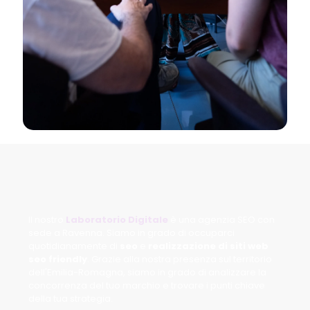
Il nostro
Laboratorio Digitale
è una agenzia SEO con
sede a Ravenna. Siamo in grado di occuparci
quotidianamente di
seo
e
realizzazione di siti web
seo friendly
. Grazie alla nostra presenza sul territorio
dell'Emilia-Romagna, siamo in grado di analizzare la
concorrenza del tuo marchio e trovare i punti chiave
della tua strategia.